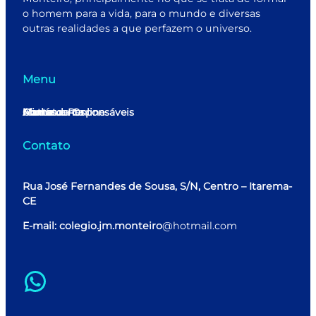
o homem para a vida, para o mundo e diversas
outras realidades a que perfazem o universo.
Menu
Home
Minha conta
Matrícula Online
Alunos e Responsáveis
Contato
Contato
Rua José Fernandes de Sousa, S/N, Centro – Itarema-
CE
E-mail: colegio.jm.monteiro
@hotmail.com
WhatsApp