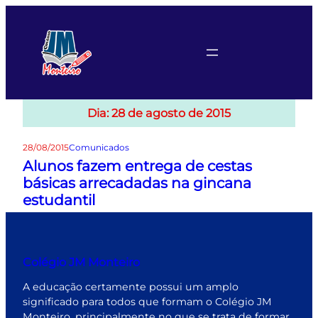
Pular
para
o
conteúdo
Dia:
28 de agosto de 2015
28/08/2015
Comunicados
Alunos fazem entrega de cestas
básicas arrecadadas na gincana
estudantil
Colégio JM Monteiro
A educação certamente possui um amplo
significado para todos que formam o Colégio JM
Monteiro, principalmente no que se trata de formar