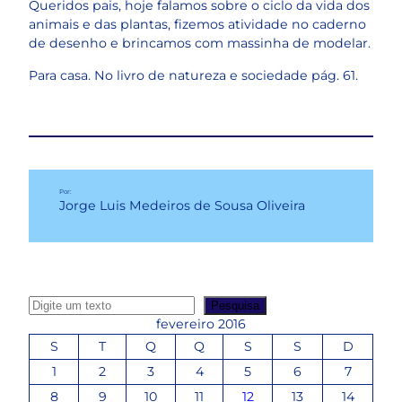
Queridos pais, hoje falamos sobre o ciclo da vida dos
animais e das plantas, fizemos atividade no caderno
de desenho e brincamos com massinha de modelar.
Para casa. No livro de natureza e sociedade pág. 61.
Por:
Jorge Luis Medeiros de Sousa Oliveira
P
Pesquisa
e
fevereiro 2016
s
S
T
Q
Q
S
S
D
q
1
2
3
4
5
6
7
u
8
9
10
11
12
13
14
i