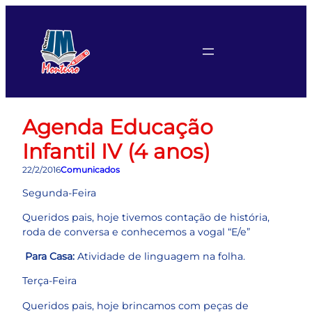
Pular
para
o
conteúdo
Agenda Educação
Infantil IV (4 anos)
22/2/2016
Comunicados
Segunda-Feira
Queridos pais, hoje tivemos contação de história,
roda de conversa e conhecemos a vogal “E/e”
Para Casa:
Atividade de linguagem na folha.
Terça-Feira
Queridos pais, hoje brincamos com peças de