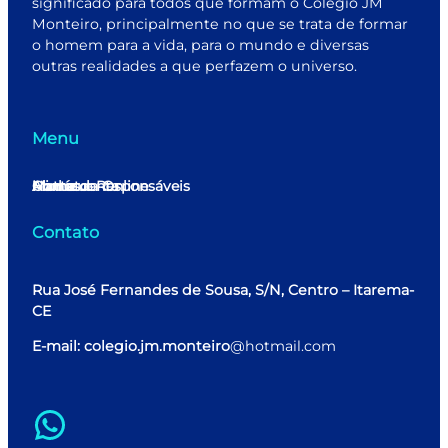
significado para todos que formam o Colégio JM
Monteiro, principalmente no que se trata de formar
o homem para a vida, para o mundo e diversas
outras realidades a que perfazem o universo.
Menu
Home
Minha conta
Matrícula Online
Alunos e Responsáveis
Contato
Contato
Rua José Fernandes de Sousa, S/N, Centro – Itarema-
CE
E-mail: colegio.jm.monteiro
@hotmail.com
WhatsApp