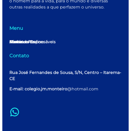
o homem para a vida, para o mundo e diversas
outras realidades a que perfazem o universo.
Menu
Home
Minha conta
Matrícula Online
Alunos e Responsáveis
Contato
Contato
Rua José Fernandes de Sousa, S/N, Centro – Itarema-
CE
E-mail: colegio.jm.monteiro
@hotmail.com
WhatsApp