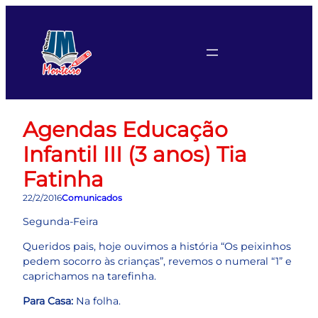
Pular
para
o
conteúdo
Agendas Educação
Infantil III (3 anos) Tia
Fatinha
22/2/2016
Comunicados
Segunda-Feira
Queridos pais, hoje ouvimos a história “Os peixinhos
pedem socorro às crianças”, revemos o numeral “1” e
caprichamos na tarefinha.
Para Casa:
Na folha.