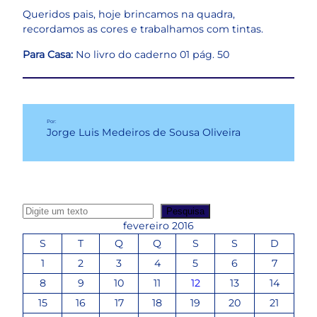
Queridos pais, hoje brincamos na quadra,
recordamos as cores e trabalhamos com tintas.
Para Casa:
No livro do caderno 01 pág. 50
Por:
Jorge Luis Medeiros de Sousa Oliveira
P
Pesquisa
e
fevereiro 2016
s
S
T
Q
Q
S
S
D
q
1
2
3
4
5
6
7
u
8
9
10
11
12
13
14
i
s
15
16
17
18
19
20
21
a