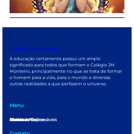
Colégio JM Monteiro
A educação certamente possui um amplo
significado para todos que formam o Colégio JM
Monteiro, principalmente no que se trata de formar
o homem para a vida, para o mundo e diversas
outras realidades a que perfazem o universo.
Menu
Home
Minha conta
Matrícula Online
Alunos e Responsáveis
Contato
Contato