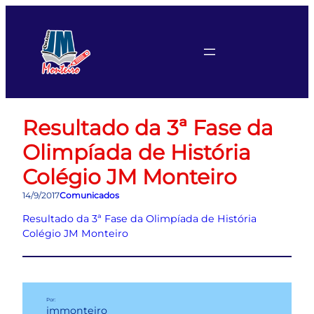
Pular
para
o
conteúdo
Resultado da 3ª Fase da
Olimpíada de História
Colégio JM Monteiro
14/9/2017
Comunicados
Resultado da 3ª Fase da Olimpíada de História
Colégio JM Monteiro
Por:
jmmonteiro