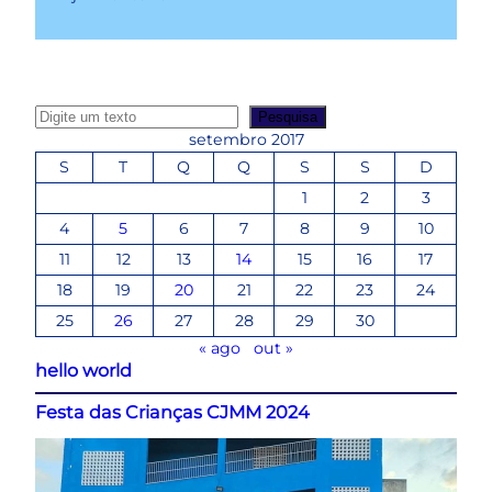
P
Pesquisa
e
setembro 2017
s
S
T
Q
Q
S
S
D
q
1
2
3
u
4
5
6
7
8
9
10
i
s
11
12
13
14
15
16
17
a
18
19
20
21
22
23
24
r
25
26
27
28
29
30
« ago
out »
hello world
Festa das Crianças CJMM 2024