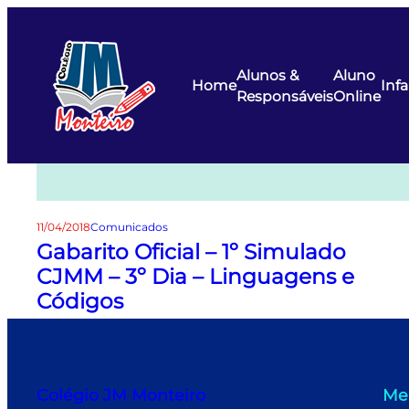
Pular
para
o
Alunos &
Aluno
conteúdo
Home
Infa
Responsáveis
Online
11/04/2018
Comunicados
Gabarito Oficial – 1º Simulado
CJMM – 3º Dia – Linguagens e
Códigos
Colégio JM Monteiro
Me