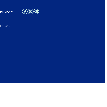
Facebook
Instagram
WhatsApp
entro –
l.com
br