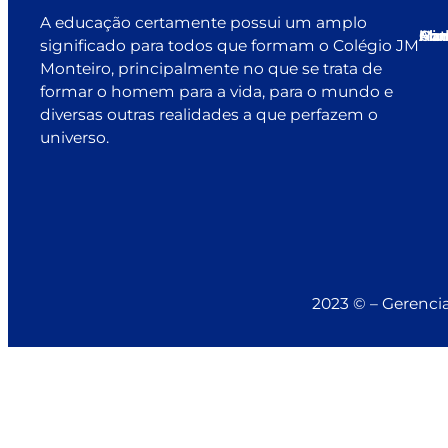
A educação certamente possui um amplo
Ho
Min
Mat
Alu
Con
significado para todos que formam o Colégio JM
Monteiro, principalmente no que se trata de
formar o homem para a vida, para o mundo e
diversas outras realidades a que perfazem o
universo.
2023 © – Gerenci