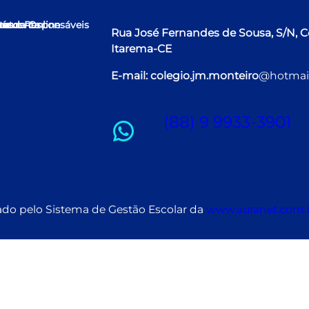
me
ha conta
rícula Online
nos e Responsáveis
tato
Rua José Fernandes de Sousa, S/N, C
Itarema-CE
E-mail: colegio.jm.monteiro
@hotmai
(88) 9 9933-3901
WhatsApp
ado pelo Sistema de Gestão Escolar da
www.auranet.com.