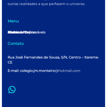
outras realidades a que perfazem o universo.
Menu
Home
Minha conta
Matrícula Online
Alunos e Responsáveis
Contato
Contato
Rua José Fernandes de Sousa, S/N, Centro – Itarema-
CE
E-mail: colegio.jm.monteiro
@hotmail.com
WhatsApp