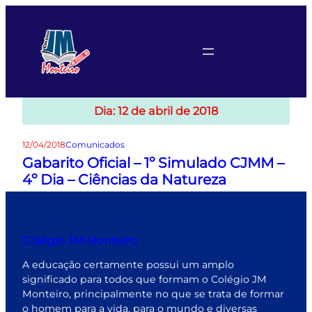
Pular
para
o
conteúdo
Dia:
12 de abril de 2018
12/04/2018
Comunicados
Gabarito Oficial – 1º Simulado CJMM –
4º Dia – Ciências da Natureza
Colégio JM Monteiro
A educação certamente possui um amplo
significado para todos que formam o Colégio JM
Monteiro, principalmente no que se trata de formar
o homem para a vida, para o mundo e diversas