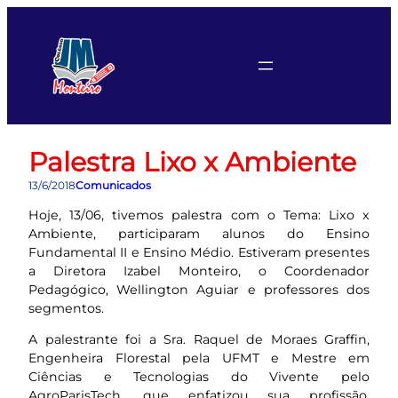
Pular
para
o
conteúdo
Palestra Lixo x Ambiente
13/6/2018
Comunicados
Hoje, 13/06, tivemos palestra com o Tema: Lixo x
Ambiente, participaram alunos do Ensino
Fundamental II e Ensino Médio. Estiveram presentes
a Diretora Izabel Monteiro, o Coordenador
Pedagógico, Wellington Aguiar e professores dos
segmentos.
A palestrante foi a Sra. Raquel de Moraes Graffin,
Engenheira Florestal pela UFMT e Mestre em
Ciências e Tecnologias do Vivente pelo
AgroParisTech, que enfatizou sua profissão,