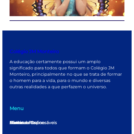
Colégio JM Monteiro
A educação certamente possui um amplo
significado para todos que formam o Colégio JM
Monteiro, principalmente no que se trata de formar
o homem para a vida, para o mundo e diversas
outras realidades a que perfazem o universo.
Menu
Home
Minha conta
Matrícula Online
Alunos e Responsáveis
Contato