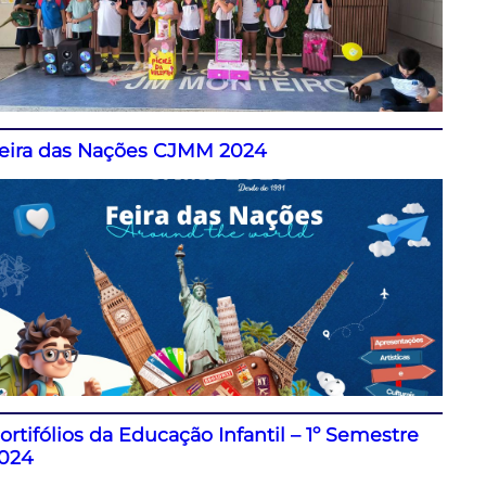
eira das Nações CJMM 2024
ortifólios da Educação Infantil – 1º Semestre
024