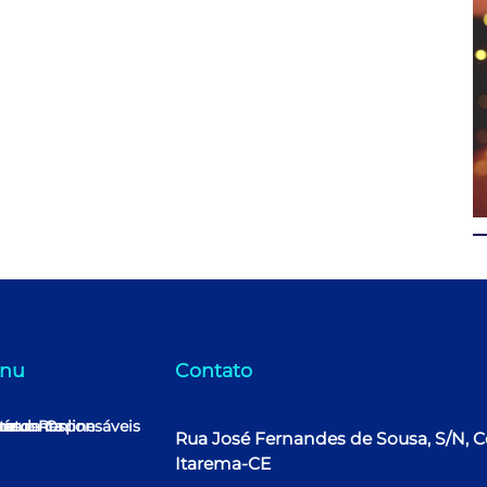
nu
Contato
me
ha conta
rícula Online
nos e Responsáveis
tato
Rua José Fernandes de Sousa, S/N, C
Itarema-CE