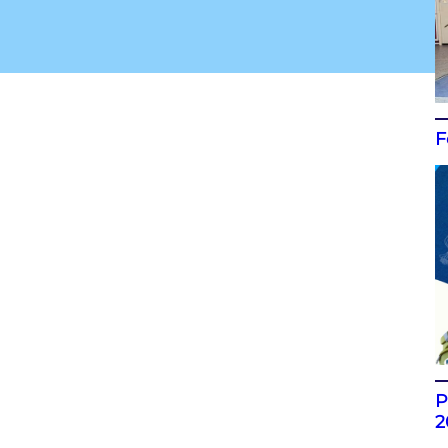
F
P
2