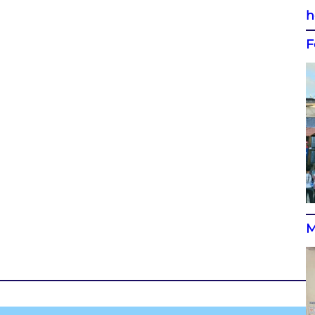
h
F
M