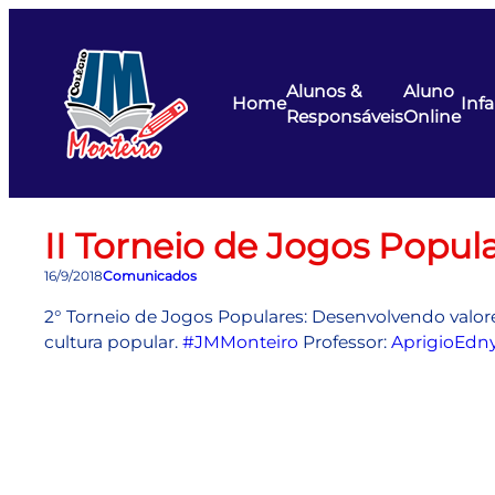
Pular
para
o
Alunos &
Aluno
conteúdo
Home
Infa
Responsáveis
Online
II Torneio de Jogos Popul
16/9/2018
Comunicados
2° Torneio de Jogos Populares: Desenvolvendo valo
cultura popular.
#
JMMonteiro
Professor:
AprigioEdny