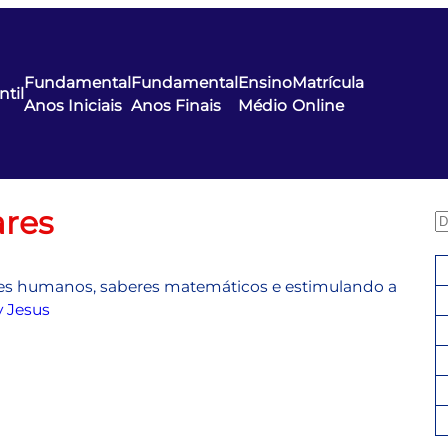
Fundamental
Fundamental
Ensino
Matrícula
ntil
Anos Iniciais
Anos Finais
Médio
Online
ares
P
e
s
res humanos, saberes matemáticos e estimulando a
q
 Jesus
u
i
s
a
r