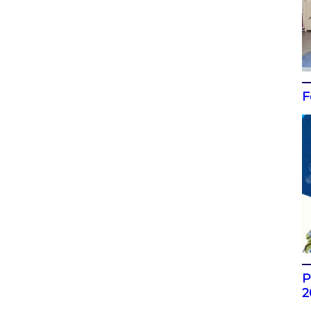
F
P
2