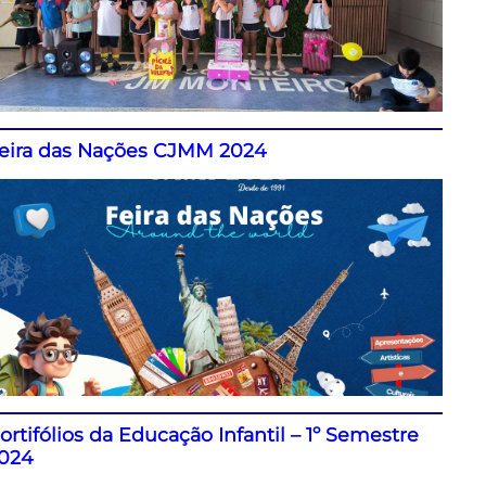
eira das Nações CJMM 2024
ortifólios da Educação Infantil – 1º Semestre
024