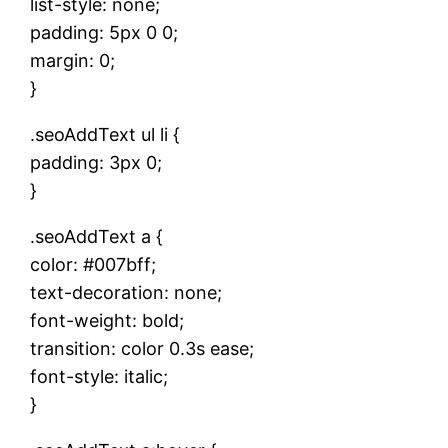
list-style: none;
padding: 5px 0 0;
margin: 0;
}
.seoAddText ul li {
padding: 3px 0;
}
.seoAddText a {
color: #007bff;
text-decoration: none;
font-weight: bold;
transition: color 0.3s ease;
font-style: italic;
}