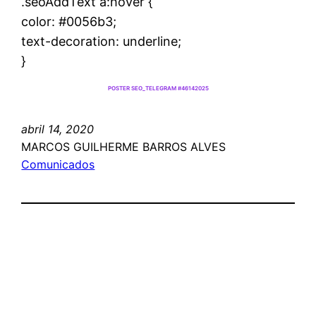
.seoAddText a:hover {
color: #0056b3;
text-decoration: underline;
}
POSTER SEO_TELEGRAM #46142025
abril 14, 2020
MARCOS GUILHERME BARROS ALVES
Comunicados