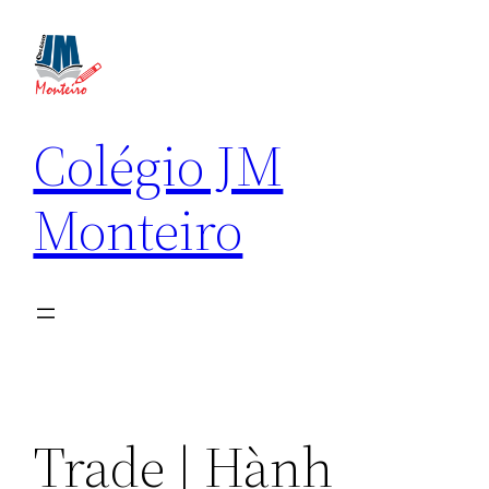
Pular
para
o
conteúdo
Colégio JM
Monteiro
Trade | Hành