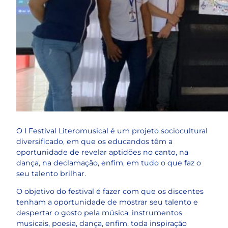
O I Festival Literomusical é um projeto sociocultural
diversificado, em que os educandos têm a
oportunidade de revelar aptidões no canto, na
dança, na declamação, enfim, em tudo o que faz o
seu talento brilhar.
O objetivo do festival é fazer com que os discentes
tenham a oportunidade de mostrar seu talento e
despertar o gosto pela música, instrumentos
musicais, poesia, dança, enfim, toda inspiração