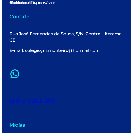
Home
Minha conta
Matrícula Online
Alunos e Responsáveis
Contato
Contato
Rua José Fernandes de Sousa, S/N, Centro – Itarema-
CE
E-mail: colegio.jm.monteiro
@hotmail.com
WhatsApp
(88) 9 9933-3901
Mídias