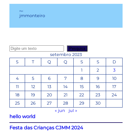
Por:
jmmonteiro
P
Pesquisa
e
setembro 2023
s
S
T
Q
Q
S
S
D
q
1
2
3
u
4
5
6
7
8
9
10
i
s
11
12
13
14
15
16
17
a
18
19
20
21
22
23
24
r
25
26
27
28
29
30
« jun
jul »
hello world
Festa das Crianças CJMM 2024