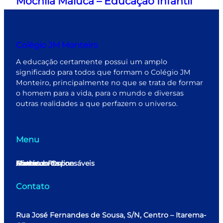
Mochila Maluca – Educação Infantil
Colégio JM Monteiro
A educação certamente possui um amplo
significado para todos que formam o Colégio JM
Monteiro, principalmente no que se trata de formar
o homem para a vida, para o mundo e diversas
outras realidades a que perfazem o universo.
Menu
Home
Minha conta
Matrícula Online
Alunos e Responsáveis
Contato
Contato
Rua José Fernandes de Sousa, S/N, Centro – Itarema-