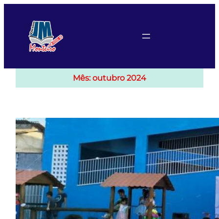
Pular
para
o
conteúdo
Mês:
outubro 2024