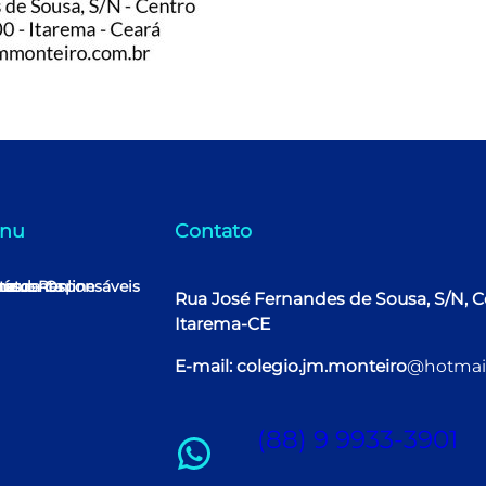
nu
Contato
me
ha conta
rícula Online
nos e Responsáveis
tato
Rua José Fernandes de Sousa, S/N, C
Itarema-CE
E-mail: colegio.jm.monteiro
@hotmai
(88) 9 9933-3901
WhatsApp