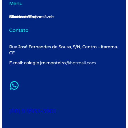
Menu
Home
Minha conta
Matrícula Online
Alunos e Responsáveis
Contato
Contato
Rua José Fernandes de Sousa, S/N, Centro – Itarema-
CE
E-mail: colegio.jm.monteiro
@hotmail.com
WhatsApp
(88) 9 9933-3901