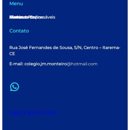
Menu
Home
Minha conta
Matrícula Online
Alunos e Responsáveis
Contato
Contato
Rua José Fernandes de Sousa, S/N, Centro – Itarema-
CE
E-mail: colegio.jm.monteiro
@hotmail.com
WhatsApp
(88) 9 9933-3901