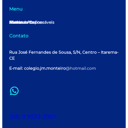
Menu
Home
Minha conta
Matrícula Online
Alunos e Responsáveis
Contato
Contato
Rua José Fernandes de Sousa, S/N, Centro – Itarema-
CE
E-mail: colegio.jm.monteiro
@hotmail.com
WhatsApp
(88) 9 9933-3901