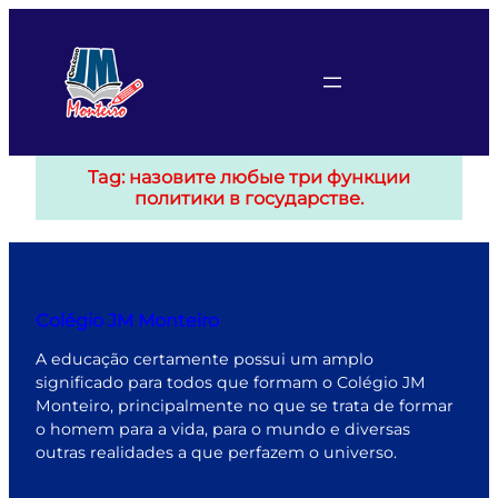
Pular
para
o
conteúdo
Tag:
назовите любые три функции
политики в государстве.
Colégio JM Monteiro
A educação certamente possui um amplo
significado para todos que formam o Colégio JM
Monteiro, principalmente no que se trata de formar
o homem para a vida, para o mundo e diversas
outras realidades a que perfazem o universo.