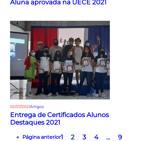
Aluna aprovada na UECE 2021
02/07/2021
Artigos
Entrega de Certificados Alunos
Destaques 2021
1
2
3
4
…
9
«
Página anterior