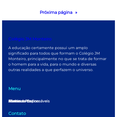
Próxima página
»
Colégio JM Monteiro
A educação certamente possui um amplo
significado para todos que formam o Colégio JM
Monteiro, principalmente no que se trata de formar
o homem para a vida, para o mundo e diversas
outras realidades a que perfazem o universo.
Menu
Home
Minha conta
Matrícula Online
Alunos e Responsáveis
Contato
Contato