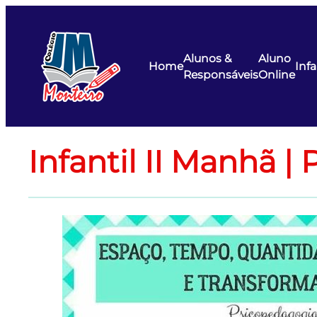
Pular
para
o
Alunos &
Aluno
conteúdo
Home
Infa
Responsáveis
Online
Infantil II Manhã |